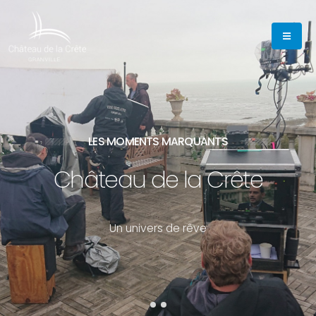
LES MOMENTS MARQUANTS
Château de la Crête
U
n
u
n
i
v
e
r
s
d
e
r
ê
v
e