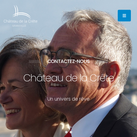
CONTACTEZ-NOUS
Château de la Crête
U
n
u
n
i
v
e
r
s
d
e
r
ê
v
e