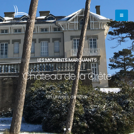
LES MOMENTS MARQUANTS
Château de la Crête
U
n
u
n
i
v
e
r
s
d
e
r
ê
v
e